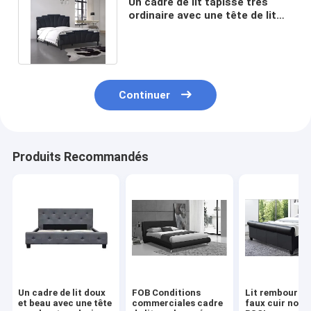
Un cadre de lit tapissé très
ordinaire avec une tête de lit
distinctive, différente des
autres.
Continuer
Produits Recommandés
Un cadre de lit doux
FOB Conditions
Lit rembourré 
et beau avec une tête
commerciales cadre
faux cuir noir 