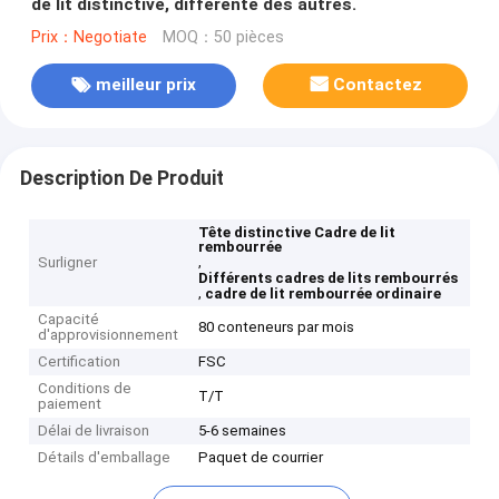
de lit distinctive, différente des autres.
Prix：Negotiate
MOQ：50 pièces
meilleur prix
Contactez
Description De Produit
Tête distinctive Cadre de lit
rembourrée
,
Surligner
Différents cadres de lits rembourrés
,
cadre de lit rembourrée ordinaire
Capacité
80 conteneurs par mois
d'approvisionnement
Certification
FSC
Conditions de
T/T
paiement
Délai de livraison
5-6 semaines
Détails d'emballage
Paquet de courrier