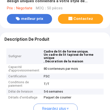
design uniques conviendra à votre style de
décoration.
Prix：Negotiate
MOQ：50 pièces
meilleur prix
Contactez
Description De Produit
,
Cadre de lit de forme unique
Un cadre de lit tapissé de forme
Surligner
unique
,
Décoration de la maison
Capacité
80 conteneurs par mois
d'approvisionnement
Certification
FSC
Conditions de
T/T
paiement
Délai de livraison
5-6 semaines
Détails d'emballage
Paquet de courrier
Regardez plus