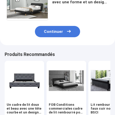
avec une forme et un design
uniques conviendra à votre
style de décoration.
Continuer
Produits Recommandés
Un cadre de lit doux
FOB Conditions
Lit rembourré 
et beau avec une tête
commerciales cadre
faux cuir noir 
courbe et un design
de lit rembourré pour
BSCI